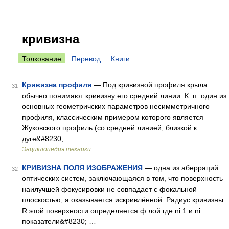
кривизна
Толкование
Перевод
Книги
Кривизна профиля
— Под кривизной профиля крыла
31
обычно понимают кривизну его средний линии. К. п. один из
основных геометричских параметров несимметричного
профиля, классическим примером которого является
Жуковского профиль (со средней линией, близкой к
дуге&#8230; …
Энциклопедия техники
КРИВИЗНА ПОЛЯ ИЗОБРАЖЕНИЯ
— одна из аберраций
32
оптических систем, заключающаяся в том, что поверхность
наилучшей фокусировки не совпадает с фокальной
плоскостью, а оказывается искривлённой. Радиус кривизны
R этой поверхности определяется ф лой где ni 1 и ni
показатели&#8230; …