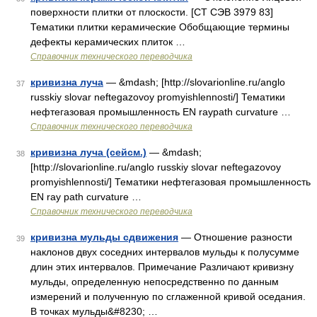
поверхности плитки от плоскости. [СТ СЭВ 3979 83]
Тематики плитки керамические Обобщающие термины
дефекты керамических плиток …
Справочник технического переводчика
кривизна луча
— &mdash; [http://slovarionline.ru/anglo
37
russkiy slovar neftegazovoy promyishlennosti/] Тематики
нефтегазовая промышленность EN raypath curvature …
Справочник технического переводчика
кривизна луча (сейсм.)
— &mdash;
38
[http://slovarionline.ru/anglo russkiy slovar neftegazovoy
promyishlennosti/] Тематики нефтегазовая промышленность
EN ray path curvature …
Справочник технического переводчика
кривизна мульды сдвижения
— Отношение разности
39
наклонов двух соседних интервалов мульды к полусумме
длин этих интервалов. Примечание Различают кривизну
мульды, определенную непосредственно по данным
измерений и полученную по сглаженной кривой оседания.
В точках мульды&#8230; …