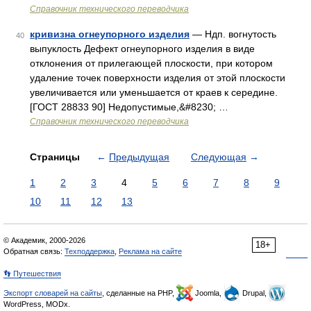
Справочник технического переводчика
кривизна огнеупорного изделия
— Ндп. вогнутость
40
выпуклость Дефект огнеупорного изделия в виде
отклонения от прилегающей плоскости, при котором
удаление точек поверхности изделия от этой плоскости
увеличивается или уменьшается от краев к середине.
[ГОСТ 28833 90] Недопустимые,&#8230; …
Справочник технического переводчика
Страницы
←
Предыдущая
Следующая
→
1
2
3
4
5
6
7
8
9
10
11
12
13
© Академик, 2000-2026
18+
Обратная связь:
Техподдержка
,
Реклама на сайте
👣 Путешествия
Экспорт словарей на сайты
, сделанные на PHP,
Joomla,
Drupal,
WordPress, MODx.