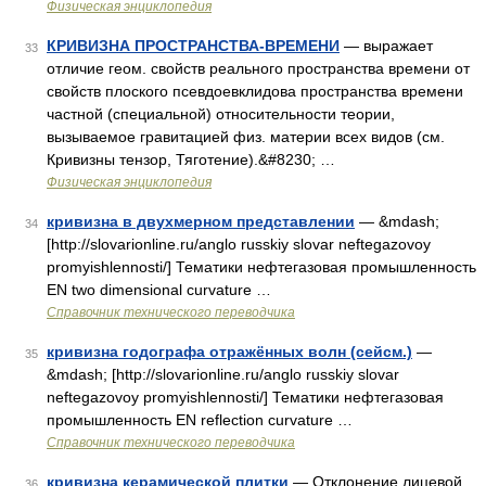
Физическая энциклопедия
КРИВИЗНА ПРОСТРАНСТВА-ВРЕМЕНИ
— выражает
33
отличие геом. свойств реального пространства времени от
свойств плоского псевдоевклидова пространства времени
частной (специальной) относительности теории,
вызываемое гравитацией физ. материи всех видов (см.
Кривизны тензор, Тяготение).&#8230; …
Физическая энциклопедия
кривизна в двухмерном представлении
— &mdash;
34
[http://slovarionline.ru/anglo russkiy slovar neftegazovoy
promyishlennosti/] Тематики нефтегазовая промышленность
EN two dimensional curvature …
Справочник технического переводчика
кривизна годографа отражённых волн (сейсм.)
—
35
&mdash; [http://slovarionline.ru/anglo russkiy slovar
neftegazovoy promyishlennosti/] Тематики нефтегазовая
промышленность EN reflection curvature …
Справочник технического переводчика
кривизна керамической плитки
— Отклонение лицевой
36